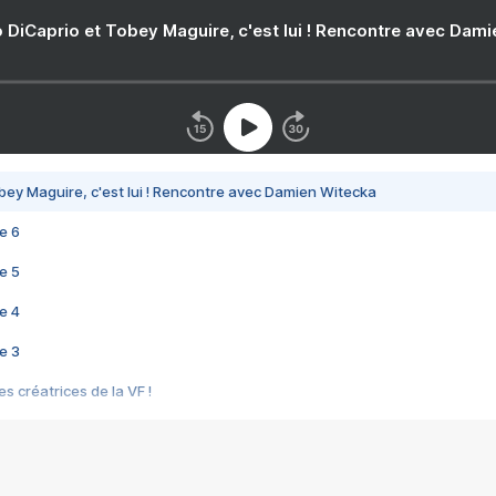
 DiCaprio et Tobey Maguire, c'est lui ! Rencontre avec Dam
bey Maguire, c'est lui ! Rencontre avec Damien Witecka
e 6
e 5
e 4
e 3
s créatrices de la VF !
e 2
e 1