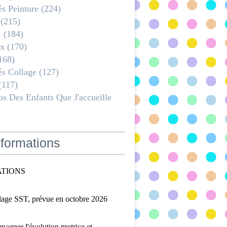
és Peinture
(224)
(215)
.
(184)
x
(170)
168)
és Collage
(127)
(117)
s Des Enfants Que J'accueille
formations
TIONS
lage SST, prévue en octobre 2026
agner l'évolution motrice et