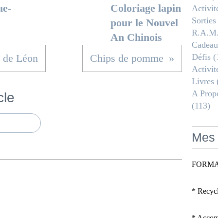
ue-
Coloriage lapin
Activit
Sorties
pour le Nouvel
R.a.m
An Chinois
Cadeau
 de Léon
Chips de pomme
Défis
(
Activit
Livres
A Propo
cle
(113)
Mes 
FORMA
* Recyc
* Accomp