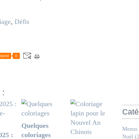
iage
,
Défis
epost
0
 :
Caté
Quelques
Menus
025 :
coloriages
Noël
(2