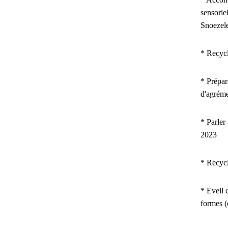
sensorie
Snoezel
* Recyc
*
Prépar
d'agrém
* Parler
2023
* Recyc
* Eveil d
formes 