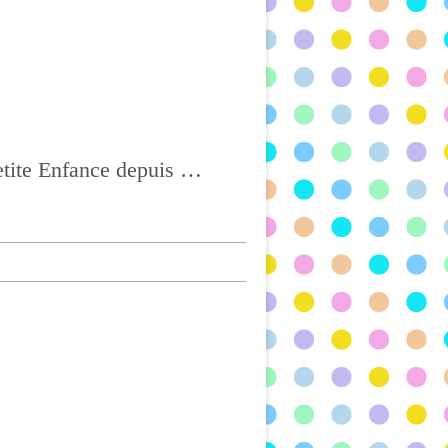
Ass Mat à CHATEL-GUYON, Agréée depuis 2004 et titulaire du CAP Petite Enfance depuis 2017, BONNE VISITE !!!